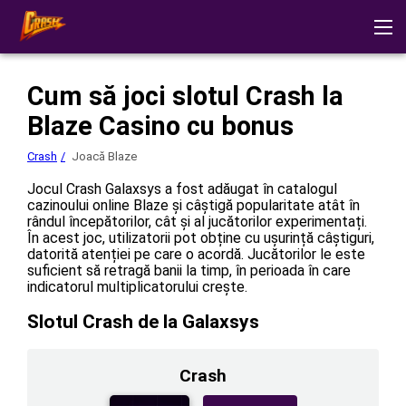
Crash
Recenzii
Descărcați aplicația
Modul demo
Strategii
Cum să joci slotul Crash la
Alte jocuri
Joacă la cazinou
Blaze Casino cu bonus
Crash
Joacă Blaze
Jocul Crash Galaxsys a fost adăugat în catalogul
cazinoului online Blaze și câștigă popularitate atât în
rândul începătorilor, cât și al jucătorilor experimentați.
În acest joc, utilizatorii pot obține cu ușurință câștiguri,
datorită atenției pe care o acordă. Jucătorilor le este
suficient să retragă banii la timp, în perioada în care
indicatorul multiplicatorului crește.
Slotul Crash de la Galaxsys
Crash