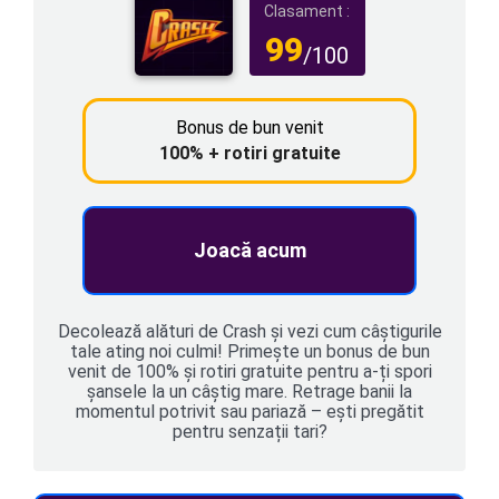
Clasament :
99
/100
Bonus de bun venit
100% + rotiri gratuite
Joacă acum
Decolează alături de Crash și vezi cum câștigurile
tale ating noi culmi! Primește un bonus de bun
venit de 100% și rotiri gratuite pentru a-ți spori
șansele la un câștig mare. Retrage banii la
momentul potrivit sau pariază – ești pregătit
pentru senzații tari?