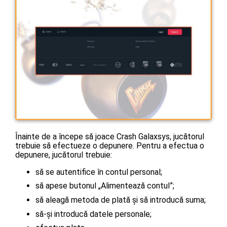
Înainte de a începe să joace Crash Galaxsys, jucătorul
trebuie să efectueze o depunere. Pentru a efectua o
depunere, jucătorul trebuie:
să se autentifice în contul personal;
să apese butonul „Alimentează contul”;
să aleagă metoda de plată și să introducă suma;
să-și introducă datele personale;