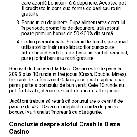
care acordă bonusuri fără depunere. Acestea pot
fi creditate în cont sub formă de bani sau rotiri
gratuite.
Bonusuri cu depunere. După alimentarea contului
în perioada promoției de depunere, utilizatorul
poate primi un bonus de 50-200% din sumă.
Coduri promoționale. Sistemul le trimite pe e-mail
utilizatorilor înaintea sărbătorilor cunoscute.
Introducând codul promoțional în contul personal,
puteți primi bani sau rotiri gratuite.
Bonusul de bun venit la Blaze Casino este de până la
209 $ plus 10 runde în trei jocuri (Crash, Double, Mines).
În Crash de la furnizorul Galaxsys se poate aplica doar
prima parte a bonusului de bun venit. Cele 10 runde nu
pot fi utilizate, deoarece sunt destinate altor jocuri.
Jucătorii trebuie să rețină că bonusul are o cerință de
pariere de x35. Dacă nu îndepliniți cerința de pariere,
bonusul va fi anulat împreună cu câștigurile.
Concluzie despre slotul Crash la Blaze
Casino