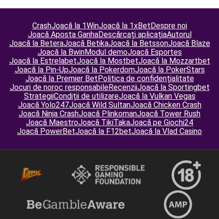
Crash
Joacă la 1Win
Joacă la 1xBet
Despre noi
Joacă Aposta Ganha
Descărcați aplicația
Autorul
Joacă la Betera
Joacă Betika
Joacă la Betsson
Joacă Blaze
Joacă la Bwin
Modul demo
Joacă Esportes
Joacă la Estrelabet
Joacă la Mostbet
Joacă la Mozzartbet
Joacă la Pin-Up
Joacă la Pokerdom
Joacă la PokerStars
Joacă la Premier Bet
Politica de confidențialitate
Jocuri de noroc responsabile
Recenzii
Joacă la Sportingbet
Strategii
Condiții de utilizare
Joacă la Vulkan Vegas
Joacă Yolo247
Joacă Wild Sultan
Joacă Chicken Crash
Joacă Ninja Crash
Joacă Plinkoman
Joacă Tower Rush
Joacă Maestro
Joacă TikiTaka
Joacă pe Giochi24
Joacă PowerBet
Joacă la F12bet
Joacă la Vlad Casino