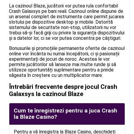
La cazinoul Blaze, jucătorii vor putea rula confortabil
Crash Galaxsys pe bani reali. Cazinoul online dispune de
un arsenal complet de instrumente care permit jucarea
slotului pe dispozitive desktop și mobile. Datorită
sistemului de securitate non-stop, utilizatorii nu vor
trebui să-și facă griji cu privire la siguranța dispozitivului
și a datelor lor, ci se vor putea concentra pe câștiguri.
Bonusurile și promoțiile permanente oferite de cazinoul
online vor încânta nu numai începătorii, ci și pasionații
experimentați de jocuri de noroc. Acestea le vor
permite jucătorilor să lanseze mai multe runde și să
utilizeze oportunități suplimentare pentru a prinde
săgeata în creștere cu un multiplicator mare.
Întrebări frecvente despre jocul Crash
Galaxsys la cazinoul Blaze
Cum te înregistrezi pentru a juca Crash
la Blaze Casino?
Pentru a vă înregistra la Blaze Casino, deschideți