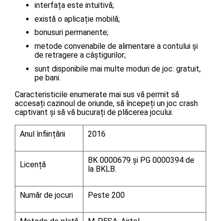
interfața este intuitivă;
există o aplicație mobilă;
bonusuri permanente;
metode convenabile de alimentare a contului și
de retragere a câștigurilor;
sunt disponibile mai multe moduri de joc: gratuit,
pe bani.
Caracteristicile enumerate mai sus vă permit să
accesați cazinoul de oriunde, să începeți un joc crash
captivant și să vă bucurați de plăcerea jocului.
Anul înființării
2016
BK 0000679 și PG 0000394 de
Licență
la BKLB.
Număr de jocuri
Peste 200