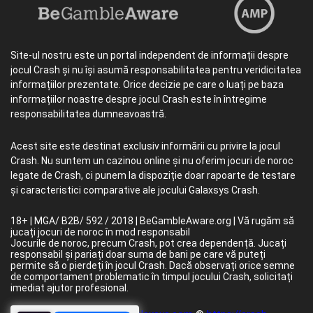
Site-ul nostru este un portal independent de informații despre
jocul Crash și nu își asumă responsabilitatea pentru veridicitatea
informațiilor prezentate. Orice decizie pe care o luați pe baza
informațiilor noastre despre jocul Crash este în întregime
responsabilitatea dumneavoastră.
Acest site este destinat exclusiv informării cu privire la jocul
Crash. Nu suntem un cazinou online și nu oferim jocuri de noroc
legate de Crash, ci punem la dispoziție doar rapoarte de testare
și caracteristici comparative ale jocului Galaxsys Crash.
18+ | MGA/ B2B/ 592 / 2018 | BeGambleAware.org | Vă rugăm să
jucați jocuri de noroc în mod responsabil
Jocurile de noroc, precum Crash, pot crea dependență. Jucați
responsabil și pariați doar suma de bani pe care vă puteți
permite să o pierdeți în jocul Crash. Dacă observați orice semne
de comportament problematic în timpul jocului Crash, solicitați
imediat ajutor profesional.