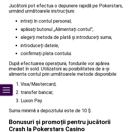
Jucătorii pot efectua o depunere rapidă pe Pokerstars,
urmând următoarele instrucțiuni:
intrați în contul personal;
apăsați butonul „Alimentați contul”;
alegeți metoda de plată și introduceți suma;
introduceți datele;
confirmați plata contului.
După efectuarea operațiunii, fondurile vor apărea
imediat în sold. Utilizatorii au posibilitatea de a-și
alimenta contul prin următoarele metode disponibile:
Visa/Mastercard;
transfer bancar;
Luxon Pay.
Suma minimă a depozitului este de 10 $.
Bonusuri și promoții pentru jucătorii
Crash la Pokerstars Casino