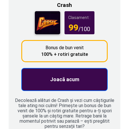
Crash
Clasament :
99
/100
Bonus de bun venit
100% + rotiri gratuite
Joacă acum
Decolează alături de Crash și vezi cum câștigurile
tale ating noi culmi! Primește un bonus de bun
venit de 100% și rotiri gratuite pentru a-ți spori
șansele la un câștig mare. Retrage banii la
momentul potrivit sau pariază – ești pregătit
pentru senzații tari?